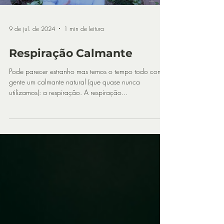
9 de jul. de 2024
1 min de leitura
Respiração Calmante
Pode parecer estranho mas temos o tempo todo com a
gente um calmante natural (que quase nunca
utilizamos): a respiração. A respiração...