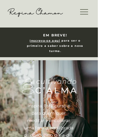
EM BREVE!
Inscreva-se aqui
para ser o
primeiro a saber sobre a nova
turma.
Inspira. Este curso é
para quem quer
meditar e encontrar
uma forma equilibrada
de conduzir o dia-a-dia.