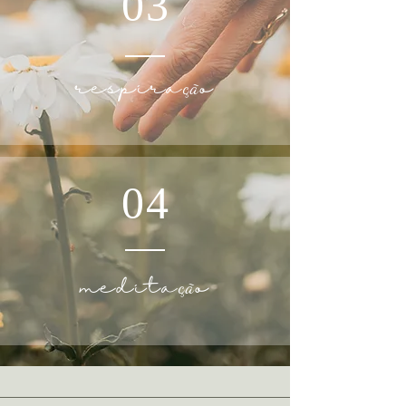
03
respira
o
çã
04
medita
o
çã