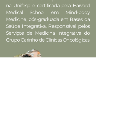
na Unifesp e certificada pela Harvard
Medical School em Mind-body
Medicine, pós-graduada em Bases da
Saúde Integrativa. Responsável pelos
Serviços de Medicina Integrativa do
Grupo Carinho de Clínicas Oncológicas
Seja o primeiro a saber.