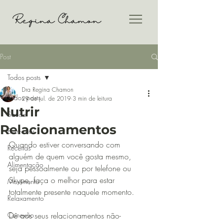
Post
Todos posts
Dra Regina Chamon
Todos posts
29 de jul. de 2019
3 min de leitura
Nutrir
Saúde
Relacionamentos
Bem-estar
Quando estiver conversando com 
Receitas
alguém de quem você gosta mesmo, 
Alimentação
seja pessoalmente ou por telefone ou 
Skype, faça o melhor para estar 
Movimento
totalmente presente naquele momento.
Relaxamento
Conexão
Dê aos seus relacionamentos não-