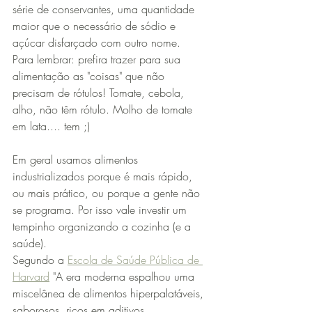
série de conservantes, uma quantidade 
maior que o necessário de sódio e 
açúcar disfarçado com outro nome.
Para lembrar: prefira trazer para sua 
alimentação as "coisas" que não 
precisam de rótulos! Tomate, cebola, 
alho, não têm rótulo. Molho de tomate 
em lata.... tem ;)
Em geral usamos alimentos 
industrializados porque é mais rápido, 
ou mais prático, ou porque a gente não 
se programa. Por isso vale investir um 
tempinho organizando a cozinha (e a 
saúde).
Segundo a 
Escola de Saúde Pública de 
Harvard
 "A era moderna espalhou uma 
miscelânea de alimentos hiperpalatáveis, 
saborosos, ricos em aditivos, 