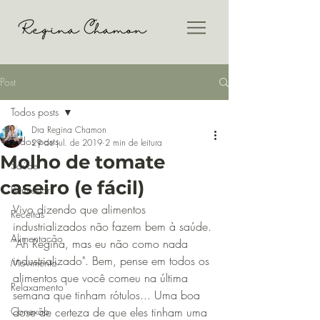
Post
Todos posts
Dra Regina Chamon
Todos posts
29 de jul. de 2019
2 min de leitura
Molho de tomate
Saúde
caseiro (e fácil)
Bem-estar
Vivo dizendo que alimentos 
Receitas
industrializados não fazem bem à saúde. 
Alimentação
"Ah Regina, mas eu não como nada 
industrializado". Bem, pense em todos os 
Movimento
alimentos que você comeu na última 
Relaxamento
semana que tinham rótulos... Uma boa 
Conexão
dose de certeza de que eles tinham uma 