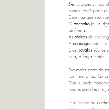
Ser, o aspecto mais d
somos. Você pode cha
Deus, ou que seu co
O 
cocheiro
 (ou aurig
profunda.
As 
rédeas
 da carruag
A 
carruagem
 em si é
E os 
cavalos
 são os 
seja, a força motriz. 
Na maior parte do te
cocheiro e isso faz c
Mas quando treinamos 
nossos sentidos e açõ
Esse “treino do coche