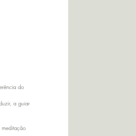
erência do 
uzir, a guiar 
a meditação 