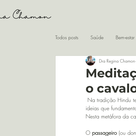
Todos posts
Saúde
Bem-estar
Dra Regina Chamon
Meditaç
o caval
 Na tradição Hindu temos o Katha Upanisad – um texto em sânscrito que traz conceitos e 
ideias que fundament
Nesta metáfora da ca
O 
passageiro
 (ou do