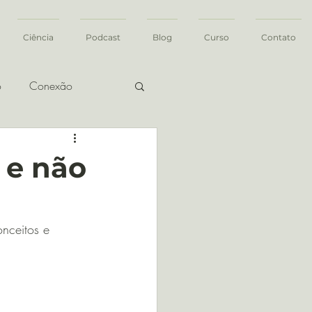
Ciência
Podcast
Blog
Curso
Contato
o
Conexão
 e não