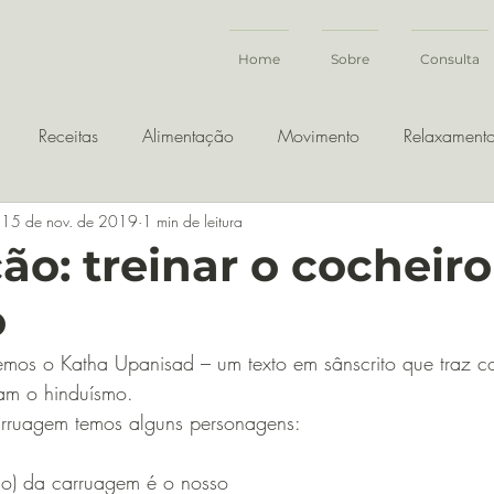
Home
Sobre
Consulta
Receitas
Alimentação
Movimento
Relaxament
15 de nov. de 2019
1 min de leitura
ão: treinar o cocheiro
o
am o hinduísmo. 
rruagem temos alguns personagens:
no) da carruagem é o nosso 