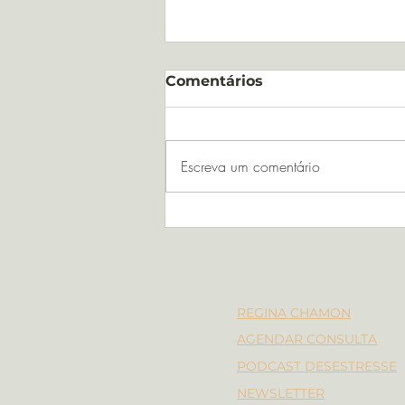
Comentários
Escreva um comentário
Lidando com as emoções
em tempos difíceis
REGINA CHAMON
AGENDAR CONSULTA
PODCAST DESESTRESSE
NEWSLETTER