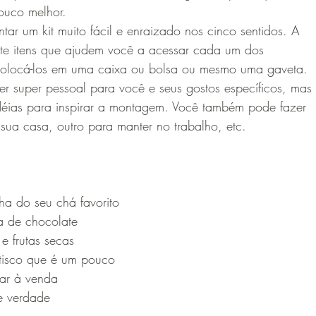
ouco melhor.
ar um kit muito fácil e enraizado nos cinco sentidos. A 
ete itens que ajudem você a acessar cada um dos 
e colocá-los em uma caixa ou bolsa ou mesmo uma gaveta.
er super pessoal para você e seus gostos específicos, mas
déias para inspirar a montagem. Você também pode fazer
ua casa, outro para manter no trabalho, etc. 
ha do seu chá favorito
a de chocolate
e frutas secas
tisco que é um pouco 
rar à venda 
e verdade