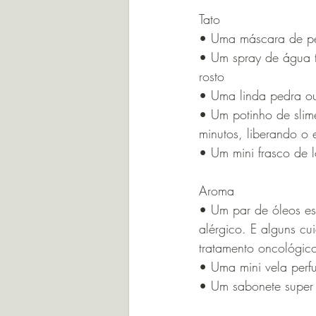
Tato
• Uma máscara de pe
• Um spray de água t
rosto
• Uma linda pedra ou 
• Um potinho de slime
minutos, liberando o e
• Um mini frasco de l
Aroma
• Um par de óleos es
alérgico. E alguns c
tratamento oncológico
• Uma mini vela per
• Um sabonete super