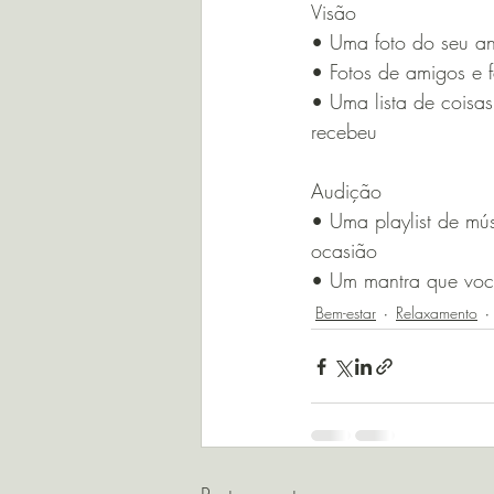
Visão
• Uma foto do seu an
• Fotos de amigos e f
• Uma lista de coisa
recebeu
Audição
• Uma playlist de mú
ocasião
• Um mantra que você
Bem-estar
Relaxamento