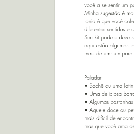
você a se sentir um p
Minha sugestão é mont
ideia é que você col
diferentes sentidos 
Seu kit pode e deve s
aqui estão algumas i
mais de um: um para s
Paladar
• Sachê ou uma latin
• Uma deliciosa barr
• Algumas castanhas 
• Aquele doce ou pe
mais difícil de encont
mas que você ama d