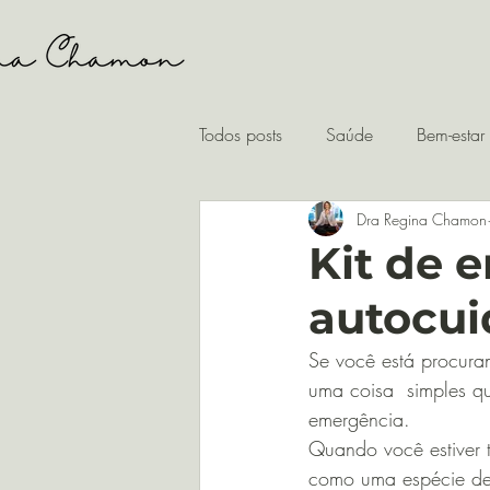
Todos posts
Saúde
Bem-estar
Dra Regina Chamon
Kit de 
autocu
Se você está procura
uma coisa  simples qu
emergência.
Quando você estiver 
como uma espécie de 