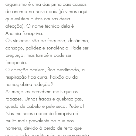
organismo é uma das principais causas 
de anemia no nosso país (já vimos aqui 
que existem outras causas desta 
afecção). O nome técnico dela é 
Anemia Ferropriva.
Os sintomas são de fraqueza, desânimo, 
cansaço, palidez e sonolência. Pode ser 
preguiça, mas também pode ser 
ferropenia.
O coração acelera, fica desritmado, a 
respiração fica curta. Paixão ou da 
hemoglobina redução?
As moçoilas percebem mais que os 
rapazes. Unhas fracas e quebradiças, 
queda de cabelo e pele seca. Pudera! 
Nas mulheres a anemia ferropriva é 
muito mais prevalente do que nos 
homens, devido à perda de ferro que 
ocorre todo bendito mês no sangramento 