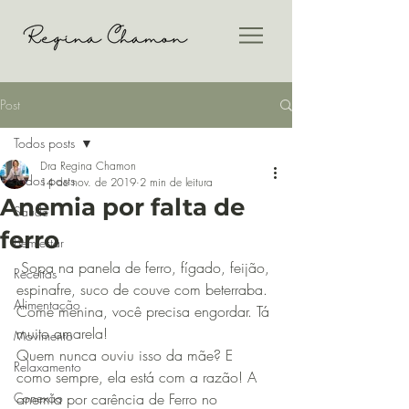
Post
Todos posts
Dra Regina Chamon
Todos posts
14 de nov. de 2019
2 min de leitura
Anemia por falta de
Saúde
ferro
Bem-estar
 Sopa na panela de ferro, fígado, feijão, 
Receitas
espinafre, suco de couve com beterraba. 
Alimentação
Come menina, você precisa engordar. Tá 
muito amarela!
Movimento
Quem nunca ouviu isso da mãe? E 
Relaxamento
como sempre, ela está com a razão! A 
Conexão
anemia por carência de Ferro no 