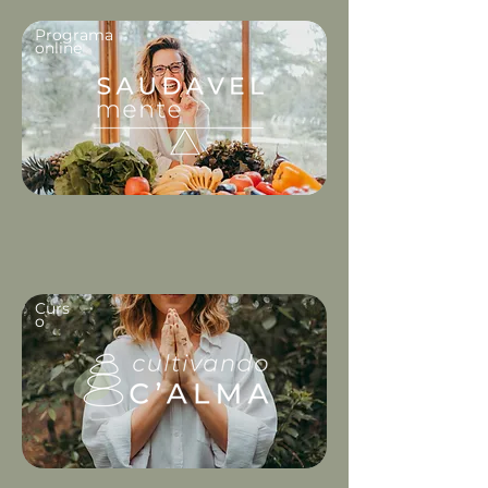
Programa
online
Curs
o