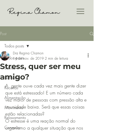
Post
Todos posts
Dra Regina Chamon
Todos posts
14 de nov. de 2019
2 min de leitura
Stress, quer ser meu
Saúde
amigo?
Bem-estar
A  gente ouve cada vez mais gente dizer 
Receitas
que está estressado! E um número cada 
Alimentação
vez maior de pessoas com pressão alta e 
imunidade baixa. Será que essas coisas 
Movimento
estão relacionadas?
Relaxamento
O estresse é uma reação normal do 
Conexão
organismo a qualquer situação que nos 