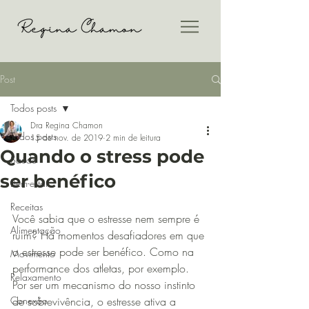
Post
Todos posts
Dra Regina Chamon
Todos posts
15 de nov. de 2019
2 min de leitura
Quando o stress pode
Saúde
ser benéfico
Bem-estar
Receitas
Você sabia que o estresse nem sempre é 
Alimentação
ruim? Há momentos desafiadores em que 
o estresse pode ser benéfico. Como na 
Movimento
performance dos atletas, por exemplo.
Relaxamento
Por ser um mecanismo do nosso instinto 
Conexão
de sobrevivência, o estresse ativa a 