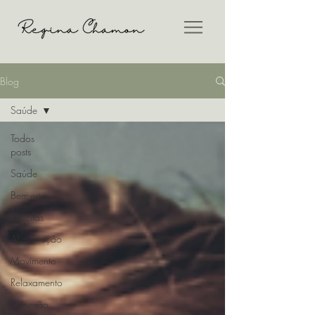
Blog
Saúde
Todos
posts
Saúde
Bem-estar
Receitas
Alimentação
Movimento
Relaxamento
Conexão