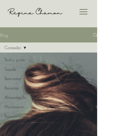
Blog
Conexão
Todos posts
Saúde
Bem-estar
Receitas
Alimentação
Movimento
Relaxamento
Conexão